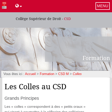
MENU
Collège Supérieur de Droit -
CSD
Formation
Vous êtes ici :
Accueil
>
Formation
>
CSD M
>
Colles
Les Colles au CSD
Grands Principes
Les « colles » correspondent à des « petits oraux »
qui visent à soumettre à la réflexion des collégiens